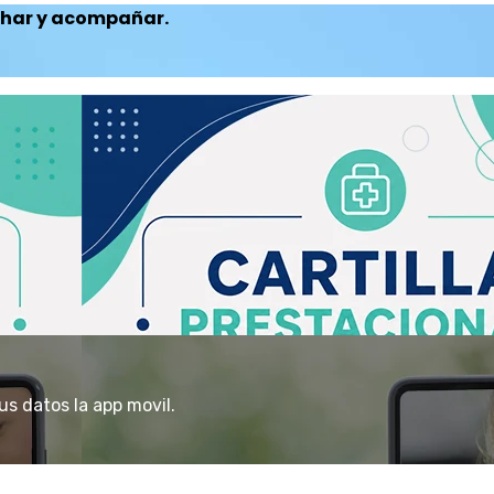
uchar y acompañar.
s datos la app movil.