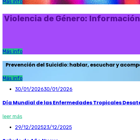
Más info
Violencia de Género: Información
Más info
Prevención del Suicidio: hablar, escuchar y acomp
Más info
30/01/2026
30/01/2026
Día Mundial de las Enfermedades Tropicales Desate
leer más
29/12/2025
23/12/2025