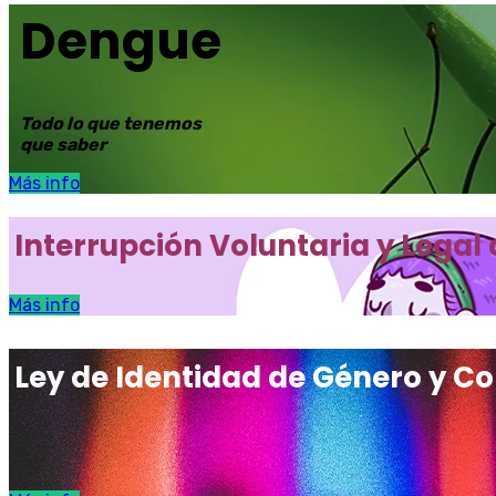
Dengue
Todo lo que tenemos
que saber
Más info
Interrupción Voluntaria y Legal 
Más info
Ley de Identidad de Género y Co