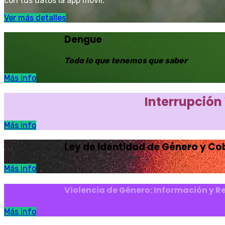
con tus datos la app móvil.
Ver más detalles
Dengue
Todo lo que tenemos que saber
Más info
Interrupción
Más info
Ley de Identidad de Género y Cob
Más info
Violencia de Género: Información y R
Más info