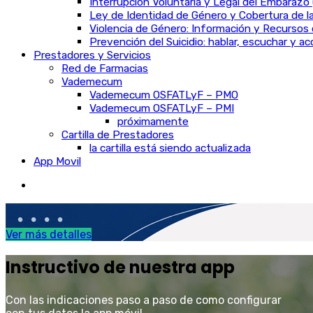
Interrupción Voluntaria y Legal del Embarazo 
Ley de Identidad de Género y Cobertura de la
Violencia de Género: Información y Recursos 
Prevención del Suicidio: hablar, escuchar y 
Prestadores y Servicios
Red de Farmacias
Vademecum
Vademecum OSFATLyF – PMO
Vademecum OSFATLyF – PMI
próximamente
Cartilla de Prestadores
la cartilla está siendo actualizada
App Movil
.
Ver más detalles
Instructivo de nuestra app
Con las indicaciones paso a paso de como configurar